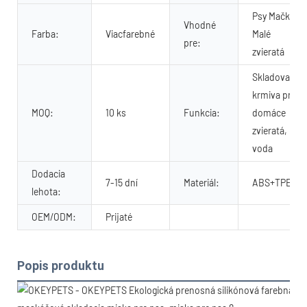
Psy Mačky
Vhodné
Farba:
Viacfarebné
Malé
pre:
zvieratá
Skladovanie
krmiva pre
MOQ:
10 ks
Funkcia:
domáce
zvieratá,
voda
Dodacia
7-15 dní
Materiál:
ABS+TPE
lehota:
OEM/ODM:
Prijaté
Popis produktu