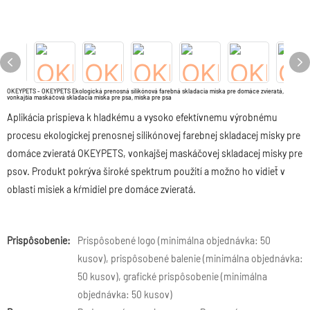
OKEYPETS - OKEYPETS Ekologická prenosná silikónová farebná skladacia miska pre domáce zvieratá,
vonkajšia maskáčová skladacia miska pre psa, miska pre psa
Aplikácia prispieva k hladkému a vysoko efektívnemu výrobnému
procesu ekologickej prenosnej silikónovej farebnej skladacej misky pre
domáce zvieratá OKEYPETS, vonkajšej maskáčovej skladacej misky pre
psov. Produkt pokrýva široké spektrum použití a možno ho vidieť v
oblasti misiek a kŕmidiel pre domáce zvieratá.
Prispôsobenie:
Prispôsobené logo (minimálna objednávka: 50
kusov), prispôsobené balenie (minimálna objednávka:
50 kusov), grafické prispôsobenie (minimálna
objednávka: 50 kusov)