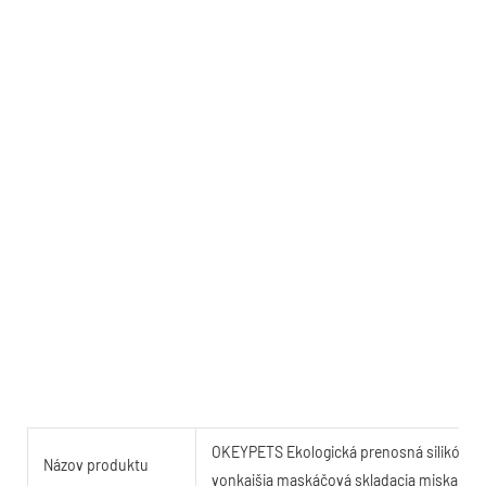
OKEYPETS Ekologická prenosná silikónová
Názov produktu
vonkajšia maskáčová skladacia miska pre