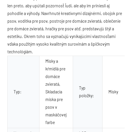
len preto, aby upútali pozornosť ľudí, ale aby im priniesli aj
pohodlie a výhody. Navrhnuté kreatívnymi dizajnérmi, obojok pre
psov, vodítka pre psov, postroje pre domáce zvieratá, oblečenie
pre domáce zvieratá, hračky pre psov atď. predstavujú štýl a
estetiku. Okrem toho sa vyznačujú vynikajúcimi vlastnosťami
vďaka použitým vysoko kvalitným surovinám a špičkovým
technológiám.
Misky a
kŕmidlá pre
domáce
zvieratá,
Typ
Typ:
Skladacia
Misky
položky:
miska pre
psov v
maskáčovej
farbe