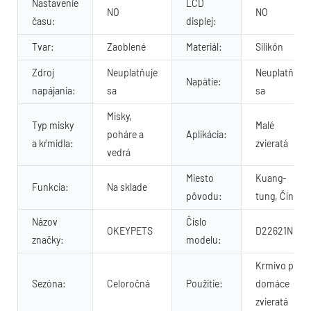
Nastavenie
LCD
NO
NO
času:
displej:
Tvar:
Zaoblené
Materiál:
Silikón
Zdroj
Neuplatňuje
Neuplatňuje
Napätie:
napájania:
sa
sa
Misky,
Typ misky
Malé
poháre a
Aplikácia:
a kŕmidla:
zvieratá
vedrá
Miesto
Kuang-
Funkcia:
Na sklade
pôvodu:
tung, Čína
Názov
Číslo
OKEYPETS
D22621N03
značky:
modelu:
Krmivo pre
Sezóna:
Celoročná
Použitie:
domáce
zvieratá