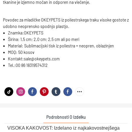
tkanine je izjemno močan in odporen na vlečenje.
Povodec za mladičke OKEYPETS iz poliestrskega traku visoke gostote z
udobno neoprensko spodnjo plastjo.
Znamka:
OKEYPETS
Širina:
1,5 cm; 2,0 cm; 2,5 cm ali po meri
Material:
Sublimacijski tisk iz poliestra + neopren, oblazinjen
MOQ:
50 kosov
Kontakt:
sale@okeypets.com
Tel.:
00 86 18319574312
Podrobnosti O Izdelku
VISOKA KAKOVOST: Izdelano iz najkakovostnejšega