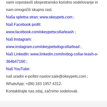
vami vzpostavili obojestransko koristno sodelovanje in
nam omogočili skupno rast.
Naša spletna stran:
www.okeypets.com
;
Naš Facebook profil:
www.facebook.com/okeypetscollarleash
;
Naš Instagram:
www.instagram.com/okeypetsdogcollarlead
;
Naš LinkedIn:
www.linkedin.com/in/dog-collar-leash-o-
364b47160
;
Naš YouTube:
naš uradni e-poštni naslov:sale@okeypets.com ;
WhatsApp: +(86) 183 1957 4312.
Kontaktirajte nas zdaj, začnimo sodelovati.