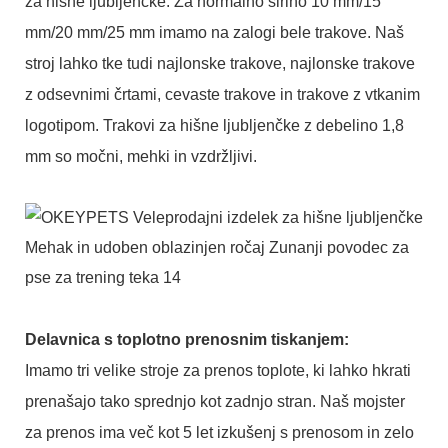
za hišne ljubljenčke. Za normalno širino 10 mm/15
mm/20 mm/25 mm imamo na zalogi bele trakove. Naš
stroj lahko tke tudi najlonske trakove, najlonske trakove
z odsevnimi črtami, cevaste trakove in trakove z vtkanim
logotipom. Trakovi za hišne ljubljenčke z debelino 1,8
mm so močni, mehki in vzdržljivi.
Delavnica s toplotno prenosnim tiskanjem:
Imamo tri velike stroje za prenos toplote, ki lahko hkrati
prenašajo tako sprednjo kot zadnjo stran. Naš mojster
za prenos ima več kot 5 let izkušenj s prenosom in zelo