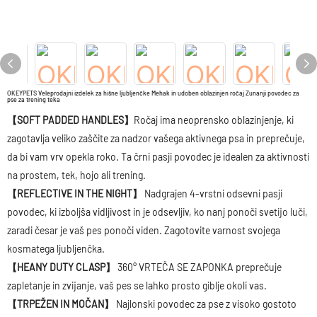
OKEYPETS Veleprodajni izdelek za hišne ljubljenčke Mehak in udoben oblazinjen ročaj Zunanji povodec za
pse za trening teka
【SOFT PADDED HANDLES】
Ročaj ima neoprensko oblazinjenje, ki
zagotavlja veliko zaščite za nadzor vašega aktivnega psa in preprečuje,
da bi vam vrv opekla roko. Ta črni pasji povodec je idealen za aktivnosti
na prostem, tek, hojo ali trening.
【REFLECTIVE IN THE NIGHT】
Nadgrajen 4-vrstni odsevni pasji
povodec, ki izboljša vidljivost in je odsevljiv, ko nanj ponoči svetijo luči,
zaradi česar je vaš pes ponoči viden. Zagotovite varnost svojega
kosmatega ljubljenčka.
【HEANY DUTY CLASP】
360° VRTEČA SE ZAPONKA preprečuje
zapletanje in zvijanje, vaš pes se lahko prosto giblje okoli vas.
【TRPEŽEN IN MOČAN】
Najlonski povodec za pse z visoko gostoto