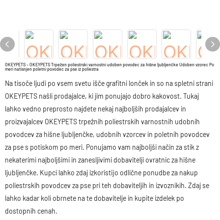
OKEYPETS - OKEYPETS Trpežen poliestrski varnostni udoben povodec za hišne ljubljenčke Udoben vzorec Po
meri natisnjen poletni povodec za pse iz poliestra
Na tisoče ljudi po vsem svetu išče grafitni lonček in so na spletni strani
OKEYPETS našli prodajalce, ki jim ponujajo dobro kakovost. Tukaj
lahko vedno preprosto najdete nekaj najboljših prodajalcev in
proizvajalcev OKEYPETS trpežnih poliestrskih varnostnih udobnih
povodcev za hišne ljubljenčke, udobnih vzorcev in poletnih povodcev
za pse s potiskom po meri. Ponujamo vam najboljši način za stik z
nekaterimi najboljšimi in zanesljivimi dobavitelji ovratnic za hišne
ljubljenčke. Kupci lahko zdaj izkoristijo odlične ponudbe za nakup
poliestrskih povodcev za pse pri teh dobaviteljih in izvoznikih. Zdaj se
lahko kadar koli obrnete na te dobavitelje in kupite izdelek po
dostopnih cenah.