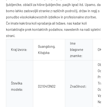
ljubljenčke, oblačil za hišne ljubljenčke, pasjih igrač itd. Upamo, da
bomo lahko zadovoljili stranke z različnih področij, držav in regij s
ponudbo visokokakovostnih izdelkov in profesionalne storitve.
Če imate kakršna koli vprašanja ali težave, nas kadar koli
kontaktirajte prek kontaktnih podatkov, navedenih na naši spletni
strani.
Ime
Guangdong,
Kraj izvora:
blagovne
OKEY
Kitajska
znamke:
Oblazi
Odstra
Prilag
Številka
Trajno
D210413N02
Značilnost:
modela:
Odpen
Vzdržl
Nastav