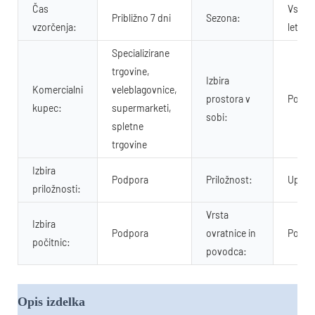
Čas
Vsi let
Približno 7 dni
Sezona:
vzorčenja:
letne 
Specializirane
trgovine,
Izbira
Komercialni
veleblagovnice,
prostora v
Podpo
kupec:
supermarketi,
sobi:
spletne
trgovine
Izbira
Podpora
Priložnost:
Upokoj
priložnosti:
Vrsta
Izbira
Podpora
ovratnice in
Povod
počitnic:
povodca:
Opis izdelka