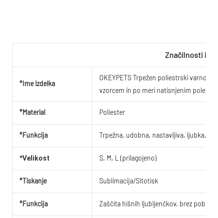
Značilnosti izde
OKEYPETS Trpežen poliestrski varnostni
*Ime izdelka
vzorcem in po meri natisnjenim poletn
*Material
Poliester
*Funkcija
Trpežna, udobna, nastavljiva, ljubka, lep
S, M, L (prilagojeno)
*Velikost
*Tiskanje
Sublimacija/Sitotisk
*Funkcija
Zaščita hišnih ljubljenčkov, brez pobega