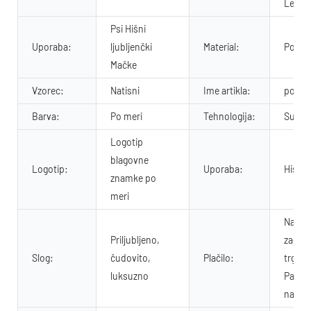
Lepo
Psi Hišni
Uporaba:
ljubljenčki
Material:
Polies
Mačke
Vzorec:
Natisni
Ime artikla:
povod
Barva:
Po meri
Tehnologija:
Sublim
Logotip
blagovne
Logotip:
Uporaba:
Hišni 
znamke po
meri
Naroči
Priljubljeno,
zagota
Slog:
čudovito,
Plačilo:
trgovi
luksuzno
Paypal
naprej