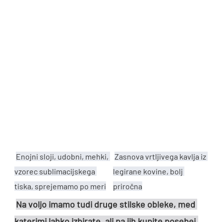
Enojni sloji, udobni, mehki, 
Zasnova vrtljivega kavlja iz 
vzorec sublimacijskega 
legirane kovine, bolj 
tiska, sprejemamo po meri
priročna
Na voljo imamo tudi druge stilske obleke, med 
katerimi lahko izbirate, ali pa jih kupite posebej.