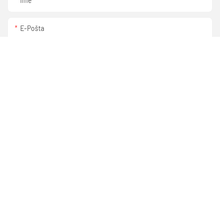
Ime
E-Pošta
Telefon/WhatsApp/Skype
+1
Ime Podjetja
Priloga:
Vsebina
POŠLJI POVPRAŠEVANJE ZDAJ.