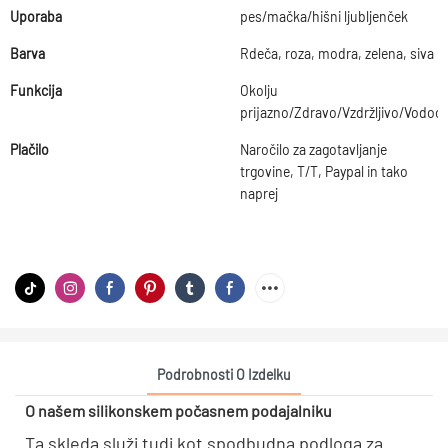
Uporaba
pes/mačka/hišni ljubljenček
Barva
Rdeča, roza, modra, zelena, siva
Funkcija
Okolju
prijazno/Zdravo/Vzdržljivo/Vodo
Plačilo
Naročilo za zagotavljanje
trgovine, T/T, Paypal in tako
naprej
Podrobnosti O Izdelku
O našem silikonskem počasnem podajalniku
Ta skleda služi tudi kot spodbudna podloga za