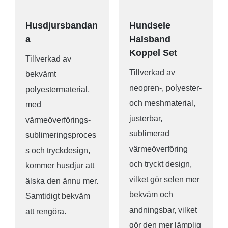
Husdjursbandan
Hundsele
a
Halsband
Koppel Set
Tillverkad av
Tillverkad av
bekvämt
neopren-, polyester-
polyestermaterial,
och meshmaterial,
med
justerbar,
värmeöverförings-
sublimerad
sublimeringsproces
värmeöverföring
s och tryckdesign,
och tryckt design,
kommer husdjur att
vilket gör selen mer
älska den ännu mer.
bekväm och
Samtidigt bekväm
andningsbar, vilket
att rengöra.
gör den mer lämplig