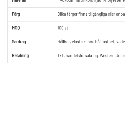
Material
PVC/Gummi/Silikon/Nylon/Polyester eller
Färg
Olika färger finns tillgängliga eller anpassa
MOQ
100 st
Särdrag
Hållbar, elastisk, hög hållfasthet, väderbe
Betalning
T/T, handelsförsäkring. Western Union