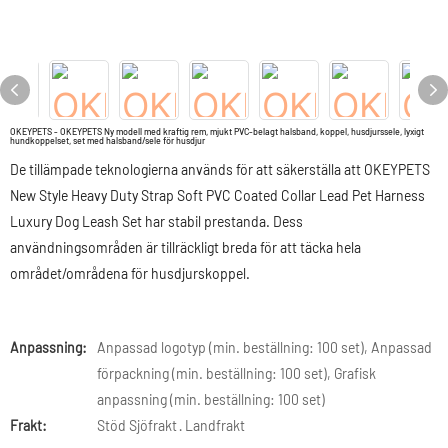
OKEYPETS - OKEYPETS Ny modell med kraftig rem, mjukt PVC-belagt halsband, koppel, husdjurssele, lyxigt
hundkoppelset, set med halsband/sele för husdjur
De tillämpade teknologierna används för att säkerställa att OKEYPETS
New Style Heavy Duty Strap Soft PVC Coated Collar Lead Pet Harness
Luxury Dog Leash Set har stabil prestanda. Dess
användningsområden är tillräckligt breda för att täcka hela
området/områdena för husdjurskoppel.
Anpassning:
Anpassad logotyp (min. beställning: 100 set), Anpassad
förpackning (min. beställning: 100 set), Grafisk
anpassning (min. beställning: 100 set)
Frakt:
Stöd Sjöfrakt · Landfrakt