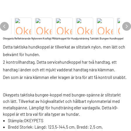
Okeypets Reflekterande Nylonrem Kraftigt Militärkoppel för Husdjursträning Taktiskt Bungee Hundkoppel
Detta taktiska hundkoppel är tillverkat av slitstark nylon, men lätt och
bekvämt för hunden.
2 kontrollhandtag. Detta servicehundkoppel har två handtag, ett
handtag i änden och ett mjukt vadderat handtag nära klämman.
Den som är nära klämman eller kragen är bra för att få kontroll snabbt.
Okeypets taktiska bungee-koppel med bungee-spänne är slitstarkt
och lätt. Tillverkat av högkvalitativt och hållbart nylonmaterial med
metallspänne. Lämpligt för hundträning eller vardagsliv. Detta k9-
koppel är ett bra val för alla typer av hundar.
Stämpla:
OKEYPETS
Bredd
Storlek: Längd: 123,5-144,5 cm, Bredd: 2,5 cm,