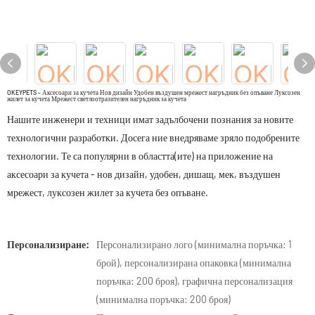
OKEYPETS - Аксесоари за кучета Нов дизайн Удобен въздушен мрежест нагръдник без опъване Луксозен
жилет за кучета Мрежест светлоотразителен нагръдник за кучета
Нашите инженери и техници имат задълбочени познания за новите
технологични разработки. Досега ние внедряваме зряло подобрените
технологии. Те са популярни в областта(ите) на приложение на
аксесоари за кучета - нов дизайн, удобен, дишащ, мек, въздушен
мрежест, луксозен жилет за кучета без опъване.
Персонализиране:
Персонализирано лого (минимална поръчка: 1
брой), персонализирана опаковка (минимална
поръчка: 200 броя), графична персонализация
(минимална поръчка: 200 броя)