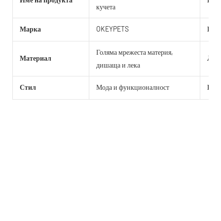
кучета
Марка
OKEYPETS
Цвя
Голяма мрежеста материя,
Материал
Лог
дишаща и лека
Стил
Мода и функционалност
Пак