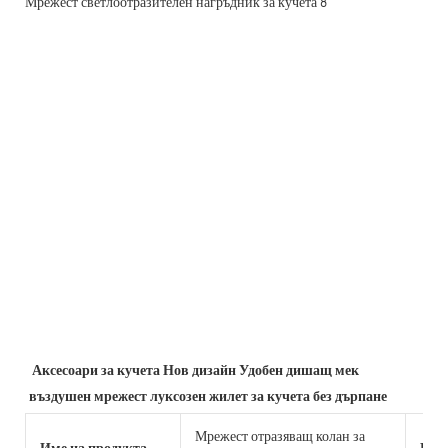
Аксесоари за кучета Нов дизайн Удобен дишащ мек 
въздушен мрежест луксозен жилет за кучета без дърпане
Мрежест отразяващ колан за
Име на продукта
Раз