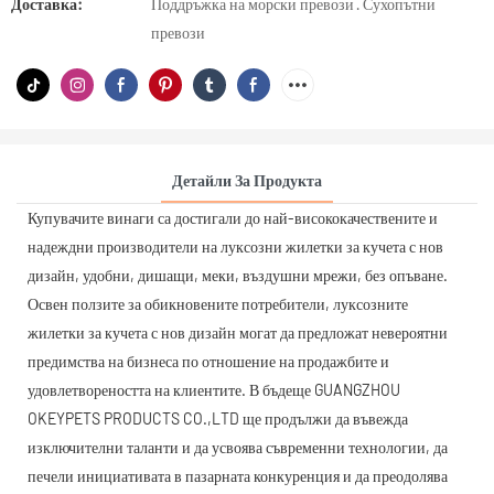
Доставка:
Поддръжка на морски превози · Сухопътни
превози
Детайли За Продукта
Купувачите винаги са достигали до най-висококачествените и
надеждни производители на луксозни жилетки за кучета с нов
дизайн, удобни, дишащи, меки, въздушни мрежи, без опъване.
Освен ползите за обикновените потребители, луксозните
жилетки за кучета с нов дизайн могат да предложат невероятни
предимства на бизнеса по отношение на продажбите и
удовлетвореността на клиентите. В бъдеще GUANGZHOU
OKEYPETS PRODUCTS CO.,LTD ще продължи да въвежда
изключителни таланти и да усвоява съвременни технологии, да
печели инициативата в пазарната конкуренция и да преодолява