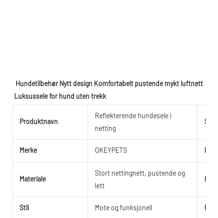
Hundetilbehør Nytt design Komfortabelt pustende mykt luftnett 
Luksussele for hund uten trekk
Reflekterende hundesele i
Produktnavn
Stør
netting
Merke
OKEYPETS
Farg
Stort nettingnett, pustende og
Materiale
Log
lett
Stil
Mote og funksjonell
Pak