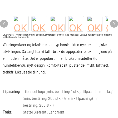
OKEYPETS - Hundetilbehør Nytt design Komfortabel luftnett Ikke-trekkbar Luksus hundevest Sele Netting
Reflekterende Hundesele
Våre ingeniører og teknikere har dyp innsikt i den nye teknologiske
utviklingen. Så langt har vi tatt i bruk de oppgraderte teknologiene på
en moden måte. Det er populært innen bruksområdet(er) for
hundetilbehør, nytt design, komfortabelt, pustende, mykt, luftnett,
trekkfri luksussele til hund.
Tilpasning:
Tilpasset logo (min. bestilling: 1 stk.), Tilpasset emballasje
(min. bestilling: 200 stk.), Grafisk tilpasning (min.
bestilling: 200 stk.)
Frakt:
Støtte Sjøfrakt · Landfrakt