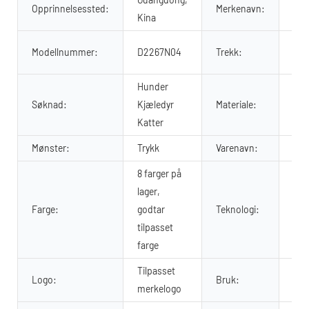
Opprinnelsessted:
Merkenavn:
OK
Kina
Pol
Modellnummer:
D2267N04
Trekk:
Kom
Hunder
net
Søknad:
Kjæledyr
Materiale:
net
Katter
Mønster:
Trykk
Varenavn:
Luk
8 farger på
lager,
Farge:
godtar
Teknologi:
Sub
tilpasset
farge
Tilpasset
Logo:
Bruk:
Kjæ
merkelogo