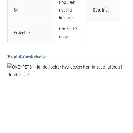
Populær,
Han
Stil:
nydelig,
Betaling:
T/T
luksuriøs
Omtrent 7
Prøvetid:
dager
Produktbeskrivelse